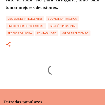
vale tu hora. No para castigarte, sino para
tomar mejores decisiones.
DECISIONES INTELIGENTES
ECONOMÍA PRÁCTICA
EMPRENDER CON CLARIDAD
GESTIÓN PERSONAL
PRECIO POR HORA
RENTABILIDAD
VALORAR EL TIEMPO
C
o
m
e
n
t
Entradas populares