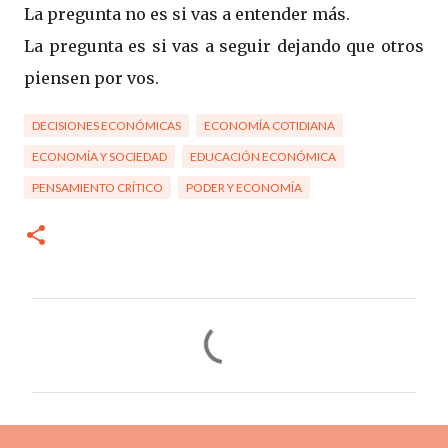
La pregunta no es si vas a entender más.
La pregunta es si vas a seguir dejando que otros
piensen por vos.
DECISIONES ECONÓMICAS
ECONOMÍA COTIDIANA
ECONOMÍA Y SOCIEDAD
EDUCACIÓN ECONÓMICA
PENSAMIENTO CRÍTICO
PODER Y ECONOMÍA
C
o
m
e
n