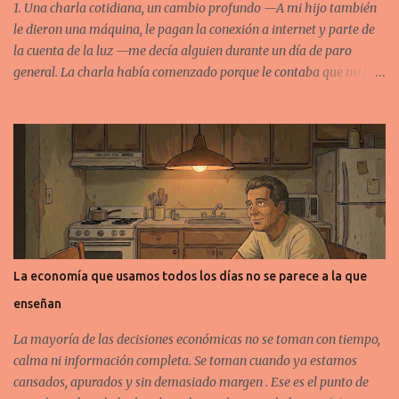
1. Una charla cotidiana, un cambio profundo —A mi hijo también
le dieron una máquina, le pagan la conexión a internet y parte de
la cuenta de la luz —me decía alguien durante un día de paro
general. La charla había comenzado porque le contaba que mi hija
recibió una computadora portátil de sus empleadores y, un par de
veces por semana, hace home office. Pequeñas escenas como esta
nos muestran cuánto ha cambiado el mundo laboral en tan poco
tiempo. 2. De guerras frías a oficinas digitales Soy de una
generación que aprendió a entender el mundo a través del prisma
de la Segunda Guerra Mundial y la Guerra Fría, con un modelo de
producción basado en el fordismo de principios del siglo XX.
Vivimos la revolución de las comunicaciones, pero nunca
imaginamos cuán profunda sería ni cuánto transformaría
La economía que usamos todos los días no se parece a la que
nuestras vidas. Pensábamos el futuro como algo entre lo utópico
enseñan
de los Supersónicos, con George Jetson apretando botones en una
fábrica de engranajes, o lo distópico de 1984 y Terminator .
La mayoría de las decisiones económicas no se toman con tiempo,
Durant...
calma ni información completa. Se toman cuando ya estamos
cansados, apurados y sin demasiado margen . Ese es el punto de