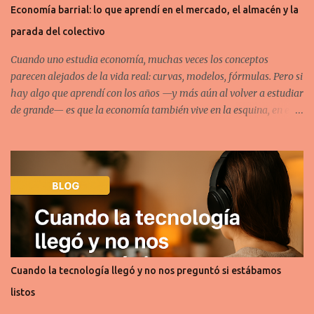
Economía barrial: lo que aprendí en el mercado, el almacén y la
parada del colectivo
Cuando uno estudia economía, muchas veces los conceptos
parecen alejados de la vida real: curvas, modelos, fórmulas. Pero si
hay algo que aprendí con los años —y más aún al volver a estudiar
de grande— es que la economía también vive en la esquina, en el
mercado, en el trato cara a cara. Ahí, en el barrio, están muchas de
las grandes lecciones económicas… solo hay que observar. El
mercado: competencia perfecta en acción Durante años fui al
mercado municipal de mi ciudad, primero de chico con mi mamá,
y después como adulto en busca de buenos precios. Sin saberlo, ahí
empecé a entender cómo funciona una estructura cercana a la
competencia perfecta . Los tomates se parecen entre puestos, los
precios tienden a alinearse, y si llegás cerca del cierre o de un fin de
semana, los puesteros bajan los precios para evitar tirar la
Cuando la tecnología llegó y no nos preguntó si estábamos
mercadería. Si aparece un productor con mejor calidad o precio, le
listos
va bien. Si alguien grita más fuerte, arma mejor su puesto o trata
mejor al cliente, vende más. La of...